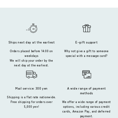
Ships next day at the earliest
E-gift support
Orders placed before 14:00 on
Why not give a gift to someone
weekdays
special with a message card?
We will ship your order by the
next day at the earliest.
Mail service: 300 yen
A wide range of payment
methods
Shipping is a flat rate nationwide.
Free shipping for orders over
We offer a wide range of payment
5,000 yen!
options, including various credit
cards, Amazon Pay, and deferred
payment.