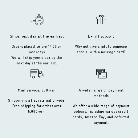
Ships next day at the earliest
E-gift support
Orders placed before 14:00 on
Why not give a gift to someone
weekdays
special with a message card?
We will ship your order by the
next day at the earliest.
Mail service: 300 yen
A wide range of payment
methods
Shipping is a flat rate nationwide.
Free shipping for orders over
We offer a wide range of payment
5,000 yen!
options, including various credit
cards, Amazon Pay, and deferred
payment.