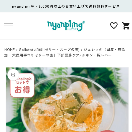
コンテ
nyanpling® - 5,000円以上のお買い上げで送料無料サービス
ンツに
進む
カ
ー
ト
HOME
›
Gelleta(犬猫用ゼリー・スープの素)
›
ジュレッタ【国産・無添
加・犬猫用手作りゼリーの素】下部尿路ケア/チキン・豚レバー
商品情
報にス
キップ