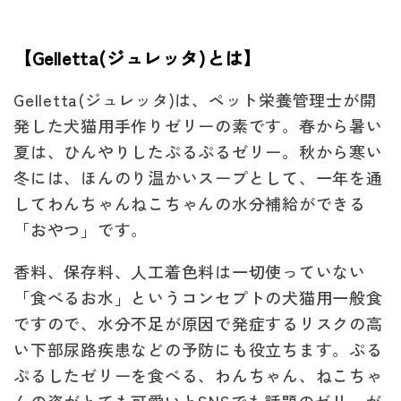
下
下
部
部
【Gelletta(ジュレッタ)とは】
尿
尿
路
路
Gelletta(ジュレッタ)は、ペット栄養管理士が開
ケ
ケ
発した犬猫用手作りゼリーの素です。春から暑い
ア/
ア/
夏は、ひんやりしたぷるぷるゼリー。秋から寒い
チ
チ
冬には、ほんのり温かいスープとして、一年を通
キ
キ
してわんちゃんねこちゃんの水分補給ができる
ン・
ン・
「おやつ」です。
豚
豚
香料、保存料、人工着色料は一切使っていない
レ
レ
「食べるお水」というコンセプトの犬猫用一般食
バ
バ
ですので、水分不足が原因で発症するリスクの高
ー
ー
い下部尿路疾患などの予防にも役立ちます。ぷる
の
の
ぷるしたゼリーを食べる、わんちゃん、ねこちゃ
数
数
んの姿がとても可愛いとSNSでも話題のゼリーが