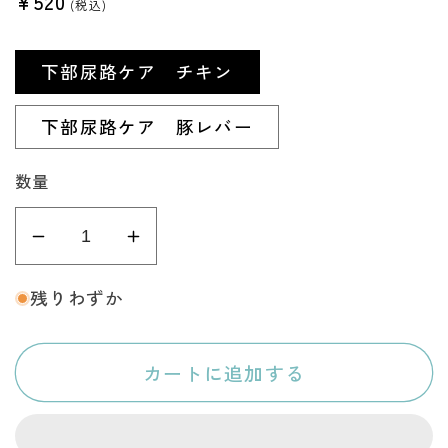
通
¥520
(税込)
常
価
下部尿路ケア チキン
格
下部尿路ケア 豚レバー
数量
ジ
ジ
ュ
ュ
残りわずか
レ
レ
ッ
ッ
カートに追加する
タ
タ
【国
【国
産・
産・