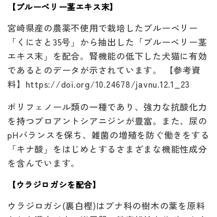
【ブルーベリー茎エキス末】
宮崎県産の農薬不使用で栽培したブルーベリー
「くにさと35号」から抽出した「ブルーベリー茎
エキス末」を配合。腎機能の低下した犬猫に有効
であるとのデータが示されています。 【参考資
料】https://doi.org/10.24678/javnu.12.1_23
ポリフェノール類の一種であり、強力な抗酸化力
を持つプロアントシアニジンが豊富。また、尿の
pHバランスを保ち、雑菌の増殖を防ぐ働きをする
「キナ酸」をはじめとするさまざまな機能性成分
を含んでいます。
【ウラジロガシを配合】
ウラジロガシ(裏白樫)はブナ科の樹木の葉を原料