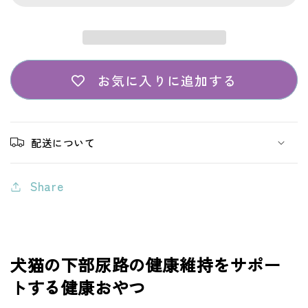
無
無
添
添
加・
加・
犬
犬
お気に入りに追加する
猫
猫
用
用
手
手
配送について
作
作
り
り
Share
ゼ
ゼ
リ
リ
ー
ー
犬猫の下部尿路の健康維持をサポー
の
の
トする健康おやつ
素】
素】