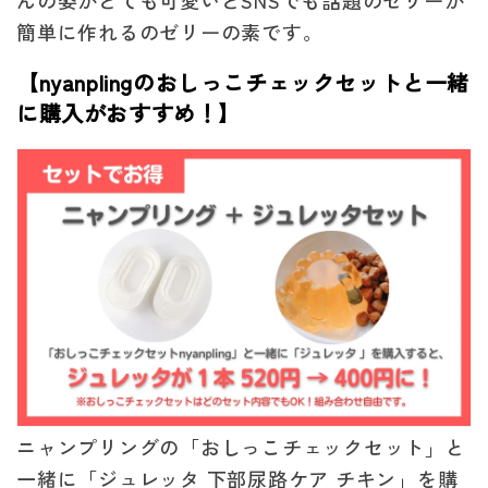
量
量
簡単に作れるのゼリーの素です。
を
を
【nyanplingのおしっこチェックセットと一緒
減
増
に購入がおすすめ！】
ら
や
す
す
ニャンプリングの「おしっこチェックセット」と
一緒に「ジュレッタ 下部尿路ケア チキン」を購