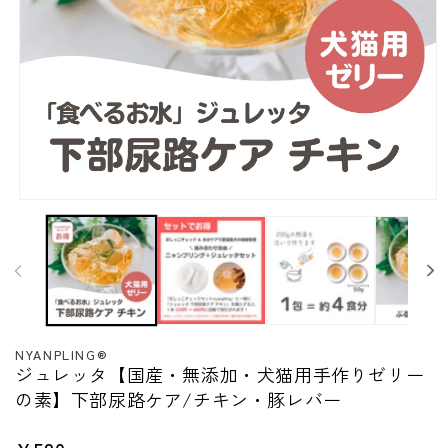
モ
ー
ダ
ル
で
メ
デ
ィ
ア
NYANPLING®︎
ジュレッタ【国産・無添加・犬猫用手作りゼリー
(1)
を
の素】下部尿路ケア/チキン・豚レバー
開
く