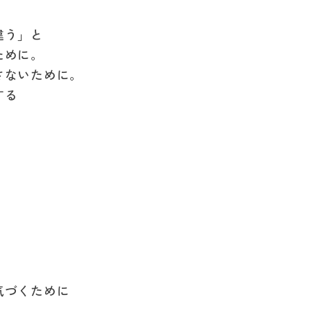
違う」と
ために。
さないために。
する
気づくために