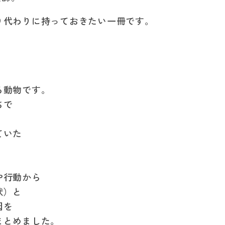
の
の
り代わりに持っておきたい一冊です。
数
数
量
量
を
を
減
増
る動物です。
ら
や
ちで
す
す
ていた
や行動から
状）と
因を
まとめました。