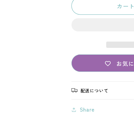
カー
気
気
の
の
サ
サ
イ
イ
ン
ン
が
が
わ
わ
お気
か
か
る
る
図
図
配送について
鑑
鑑
～
～
Share
体
体
調
調