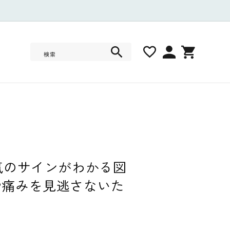
ロ
カ
グ
ー
検索
イ
ト
ン
気のサインがわかる図
や痛みを見逃さないた