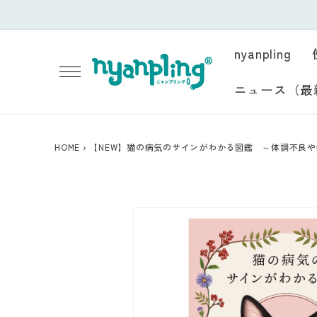
コンテ
ンツに
進む
nyanpling
ニュース（最
HOME
›
【NEW】猫の病気のサインがわかる図鑑 ～体調不良
商品情
報にス
キップ