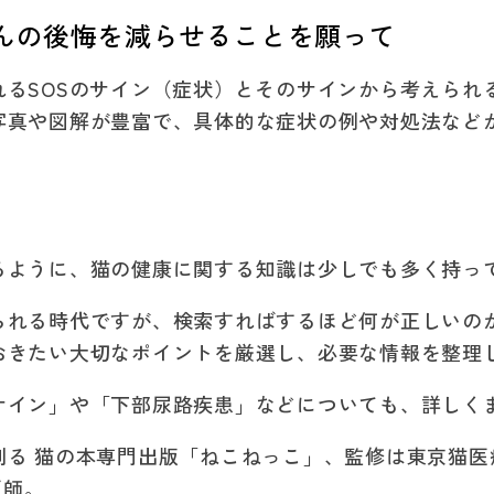
不
不
んの後悔を減らせることを願って
良
良
や
や
れるSOSのサイン（症状）とそのサインから考えられ
痛
痛
写真や図解が豊富で、具体的な症状の例や対処法など
み
み
を
を
見
見
」
逃
逃
るように、猫の健康に関する知識は少しでも多く持っ
さ
さ
な
な
られる時代ですが、検索すればするほど何が正しいの
い
い
おきたい大切なポイントを厳選し、必要な情報を整理
た
た
サイン」や「下部尿路疾患」などについても、詳しく
め
め
に
に
創る 猫の本専門出版「ねこねっこ」、監修は東京猫医
医師。
～
～