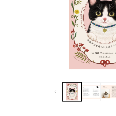
モ
ー
ダ
ル
で
メ
デ
ィ
ア