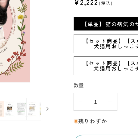
通
¥2,222
(税込)
常
価
【単品】猫の病気の
格
【セット商品】【ス
犬猫用おしっこ
【セット商品】【ス
犬猫用おしっこ
数量
【NEW】
【NEW
猫
猫
残りわずか
の
の
病
病