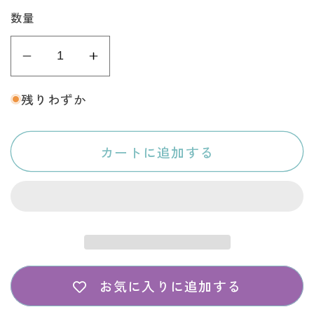
常
数量
価
格
A・
A・
メ
メ
残りわずか
ッ
ッ
セ
セ
カートに追加する
ー
ー
ジ
ジ
カ
カ
ー
ー
ド
ド
(お
(お
誕
誕
お気に入りに追加する
生
生