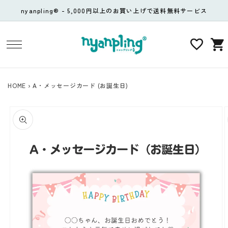
コンテ
nyanpling® - 5,000円以上のお買い上げで送料無料サービス
ンツに
進む
カ
ー
ト
HOME
›
A・メッセージカード (お誕生日)
商品情
報にス
キップ