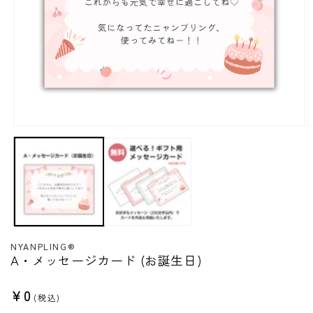
モ
ー
ダ
ル
で
メ
デ
ィ
ア
(1)
(
NYANPLING®︎
を
A・メッセージカード (お誕生日)
開
く
通
¥0
(税込)