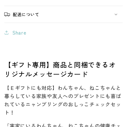
日)
日)
の
の
配送について
数
数
量
量
Share
を
を
減
増
ら
や
【ギフト専用】商品と同梱できるオ
す
す
リジナルメッセージカード
【Ｅギフトにも対応】わんちゃん、ねこちゃんと
暮らしている家族や友人へのプレゼントにも喜ば
れているニャンプリングのおしっこチェックセッ
ト！
「実家にいるわんちゃん、ねこちゃんの健康チェ