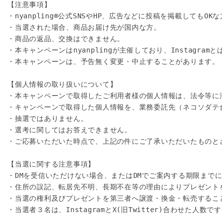
【注意事項】
・nyanpling®公式SNSやHP、広告などに投稿を掲載してもOK
・当選された場合、商品お届け先が国内な方。
・商品の返品、交換はできません。
・本キャンペーンはnyanplingが主催しており、Instagra
・本キャンペーンは、予告無く変更・中止することがあります。
【個人情報の取り扱いについて】
・本キャンペーンで取得したご利用者様の個人情報は、法令等に
・キャンペーンで取得した個人情報を、業務委託先（ネコソダテ
・抽選ではありません。
・選考に関してはお答えできません。
・ご応募いただいた時点で、上記の件にご了承いただいたものと
【当選に関する注意事項】
・DMを受信いただけない場合、またはDMでご案内する期限ま
・住所の誤記、転居先不明、長期不在等の理由によりプレゼント
・当選の権利及びプレゼントを第三者へ譲渡・換金・転売するこ
・当選者３名は、InstagramとX(旧Twitter)合わせた人数で